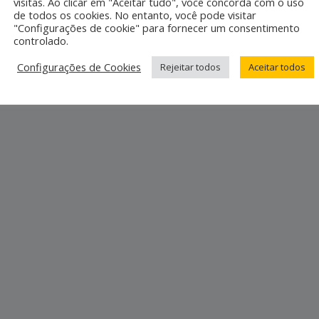
visitas. Ao clicar em "Aceitar tudo", você concorda com o uso
de todos os cookies. No entanto, você pode visitar
"Configurações de cookie" para fornecer um consentimento
controlado.
Configurações de Cookies
Rejeitar todos
Aceitar todos