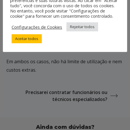
preferências e suas futuras visitas. Ao clicar em "Aceitar
17hs.
tudo", você concorda com o uso de todos os cookies.
No entanto, você pode visitar "Configurações de
cookie" para fornecer um consentimento controlado.
Suporte marketing: de segunda a sexta das 9hs às
Configurações de Cookies
Rejeitar todos
17hs.
Aceitar todos
Suporte técnico: de segunda a sexta das 9hs às 19hs.
Em ambos os casos, não há limite de utilização e nem
custos extras.
Precisarei contratar funcionários ou
técnicos especializados?
Ainda com dúvidas?