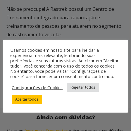
Não se preocupe! A Rastrek possui um Centro de
Treinamento integrado para capacitação e
treinamento de pessoas para atuarem no segmento
de rastreamento veicular.
Usamos cookies em nosso site para lhe dar a
experiência mais relevante, lembrando suas
O que mais terei que adquirir para começar
preferências e suas futuras visitas. Ao clicar em "Aceitar
a trabalhar?
tudo", você concorda com o uso de todos os cookies.
No entanto, você pode visitar "Configurações de
Com a infraestrutura lógica que a Rastrek
cookie" para fornecer um consentimento controlado.
montará para mim, que tipo de cliente
Configurações de Cookies
Rejeitar todos
poderei atender?
Aceitar todos
Ainda com dúvidas?
Visite as
Perguntas Frequentes
e tire todas as suas dúvidas.