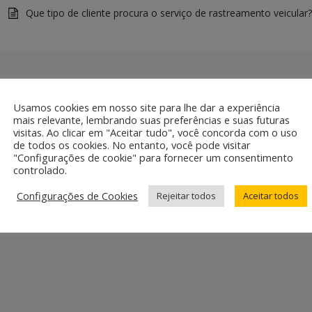
Que tipo de cliente procura o serviço de rastreamento veicular
Usamos cookies em nosso site para lhe dar a experiência
mais relevante, lembrando suas preferências e suas futuras
visitas. Ao clicar em "Aceitar tudo", você concorda com o uso
de todos os cookies. No entanto, você pode visitar
"Configurações de cookie" para fornecer um consentimento
controlado.
Configurações de Cookies
Rejeitar todos
Aceitar todos