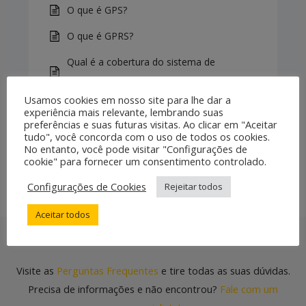
O que é GPS?
O que é GPRS?
Qual é a cobertura do sistema de
telefonia móvel – GPRS – no Brasil?
Usamos cookies em nosso site para lhe dar a
O sistema de rastreamento permite ao
experiência mais relevante, lembrando suas
preferências e suas futuras visitas. Ao clicar em "Aceitar
condutor avisar a família ou a empresa
tudo", você concorda com o uso de todos os cookies.
caso ele for assaltado?
No entanto, você pode visitar "Configurações de
cookie" para fornecer um consentimento controlado.
Configurações de Cookies
Rejeitar todos
Aceitar todos
Ainda com dúvidas?
Visite as
Perguntas Frequentes
e tire todas as suas dúvidas.
Precisa de informações e não encontrou?
Fale com um